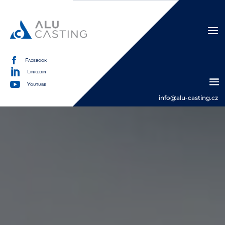

Facebook

Linkedin

Youtube
info@alu-casting.cz