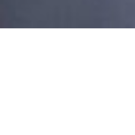
Slévárna hliníku
Naší
specializací
jsou
hliníkové odlitky
vyráběné
metodou
gravitačního lití do kovových forem, tzv. kokil
.
Odlitky dodáváme v jakékoliv fázi, tzn.
hrubé
odlitky,
opracované
odlitky, ale i včetně
povrchových úprav
.
Standardem je i
vlastní vývoj odlitku
, dle zadání
zákazníka.
1. Vývoj a konstrukce